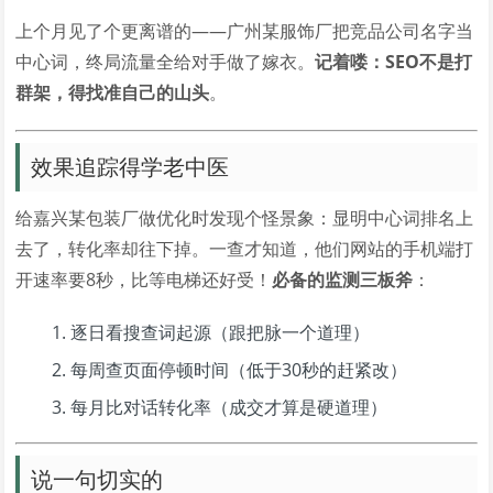
上个月见了个更离谱的——广州某服饰厂把竞品公司名字当
中心词，终局流量全给对手做了嫁衣。
记着喽：SEO不是打
群架，得找准自己的山头
。
效果追踪得学老中医
给嘉兴某包装厂做优化时发现个怪景象：显明中心词排名上
去了，转化率却往下掉。一查才知道，他们网站的手机端打
开速率要8秒，比等电梯还好受！
必备的监测三板斧
：
逐日看搜查词起源（跟把脉一个道理）
每周查页面停顿时间（低于30秒的赶紧改）
每月比对话转化率（成交才算是硬道理）
说一句切实的