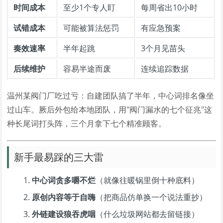
时间成本
至少1个专人盯
每周省出10小时
试错成本
可能被算法惩罚
有应急预案
奏效速率
半年起跳
3个月见苗头
后续维护
容易半途而废
连续追踪数据
温州某阀门厂吃过亏：自建团队搞了半年，中心词排名像坐
过山车。厥后外包给本地团队，用"阀门漏水的七个征兆"这
种长尾词打头阵，三个月拿下七个精准顾客。
新手最易踩的三大雷
中心词贪多嚼不烂
（就像往暖锅里倒十种底料）
原创内容等于自嗨
（把商品仿单换一个说法重抄）
外链建设狼吞虎咽
（什么垃圾网站都去留链接）