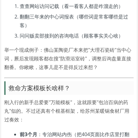
查查网站访问记载（看一看客人都是咋溜走的）
翻翻三年来的中心词报表（哪些词是常客哪些是过
客）
问问贩卖部接到的咨询电话（顾客事实关心啥）
举一个现成例子：佛山某陶瓷厂本来把"大理石瓷砖"当中心
词，厥后发现顾客都在搜"防滑浴室砖"，调整后询盘量直接
翻番。你瞅瞅，这事儿是不是得反过来想？
救命方案模板长啥样？
刚入行的新手总爱要"万能模板"，这就跟要"包治百病的药
丸"似的。不过还真有个根基框架，给苏州某暖锅食材厂用
过奏效：
前3个月
：专治网站内伤（把404页面比作店里打翻