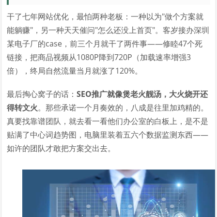
干了七年网站优化，最怕两种老板：一种以为"做个方案就
能躺赚"，另一种天天催问"怎么还没上首页"。客岁接办深圳
某电子厂的case，前三个月就干了两件事——修睦47个死
链接，把商品视频从1080P降到720P（加载速率增强3
倍），终局自然流量当月就涨了120%。
最后掏心窝子的话：
SEO推广就像煲老火靓汤，大火烧开还
得转文火
。那些承诺一个月奏效的，八成是往里加鸡精的。
真要找靠谱团队，就去看一看他们办公室的白板上，是不是
贴满了中心词趋势图，电脑里装着五六个数据监测东西——
如许的团队才敢把方案交出去。