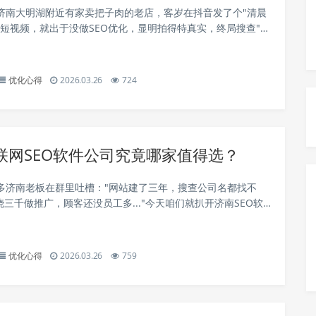
济南大明湖附近有家卖把子肉的老店，客岁在抖音发了个"清晨
的短视频，就出于没做SEO优化，显明拍得特真实，终局搜查"济
愣是排到50名开外。这事儿让我琢磨清晰个理儿——新前言时
期，酒香还真怕小路深！ 第一...
优化心得
2026.03.26
724
联网SEO软件公司究竟哪家值得选？
多济南老板在群里吐槽："网站建了三年，搜查公司名都找不
烧三千做推广，顾客还没员工多..."今天咱们就扒开济南SEO软
裤，看一看这些号称"包上首页"的服侍商，到底哪些是真靠谱？
O商圈的水有多...
优化心得
2026.03.26
759