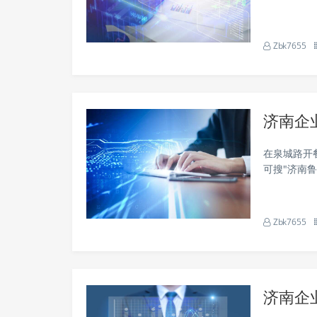
0。而隔壁
量翻了5倍。
Zbk7655
济南企
在泉城路开
可搜"济南
事据表现，
儿。钱都让竞
Zbk7655
济南企