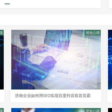
得
优化心得
济南企业如何用SEO实现百度抖音双首页霸
屏？
得
优化心得