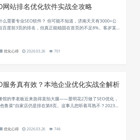
EO网站排名优化软件实战全攻略
么需要专业SEO软件？ 你可能不知道，济南天天有3000+公
取百度前3页的排名，但真正能稳固在首页的不足8%。客岁某
了套SEO软件，把"液压机批发"中心词优化到百度第2位，三个
万订单。今...
优化心得
2026.03.26
701
EO服务真有效？本地企业优化实战全解析
餐馆的李老板近来急得直拍大腿——显明花2万做了SEO优化，
特色鲁菜"自家店仍是排在第8页。这事儿您听着耳熟不？2023年
会数据表现，超六成公司负责人感觉SEO就像大明湖的锦鲤，
。钱没少花效果玄乎...
优化心得
2026.03.26
746