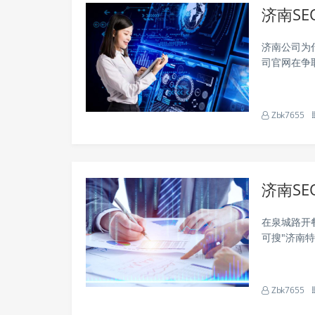
济南S
济南公司为什
司官网在争
机器公司用
月多赚了200
Zbk7655
济南S
在泉城路开
可搜"济南
济南电商协
光难看不顶饱
Zbk7655