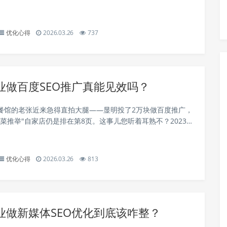
食物厂的李姐，只用3个月就做到百度前3+抖音同城热榜，咨询
这中间的差距到底差...
优化心得
2026.03.26
737
业做百度SEO推广真能见效吗？
餐馆的老张近来急得直拍大腿——显明投了2万块做百度推广，
鲁菜推举"自家店仍是排在第8页。这事儿您听着耳熟不？2023年
济南超六成中小公司的推广费就像黄河水，哗哗流走不见个响
价大户薅走了，本地老板...
优化心得
2026.03.26
813
业做新媒体SEO优化到底该咋整？