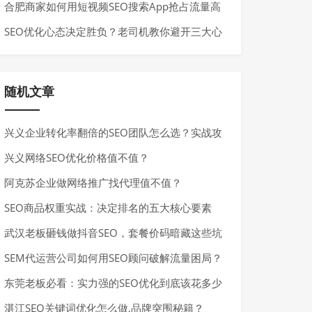
病？
合肥商家如何用短视频SEO搜索App抢占流量高
地？
SEO优化心态决定胜负？老司机教你避开三大心
魔
随机文章
兴义企业转化率翻倍的SEO团队怎么选？实战攻
略揭秘
兴义网络SEO优化价格值不值？
阿克苏企业做网络推广找代理值不值？
SEO商品权重实战：决定排名的五大核心要素
武汉老板砸钱做抖音SEO，套餐价码暗藏这些坑
SEM代运营公司如何用SEO顾问破解流量困局？
东莞老板必看：实力强的SEO优化到底该花多少
钱
湛江SEO关键词优化怎么做,品牌突围秘籍？