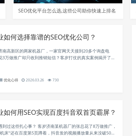
SEO优化平台怎么选,这些公司助你快速上排名
业如何选择靠谱的SEO优化公司？
济南高新区的两家机器厂，一家官网天天接到20多个询盘电
花3万做推广却只收到推销短信？客岁打仗的真实案例揭开了这
—做液压件的王老板找的SEO公司，居然用采集站群给他做外
站被百度降权半年。今天咱们就聊...
优化心得
2026.03.26
730
业如何用SEO实现百度抖音双首页霸屏？
遇到过这些扎心事？ 客岁济南某机器厂的张总花了8万做推广，
控机床"还在百度第5页蹲着，抖音发的视频播放量从来没破50