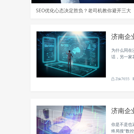
SEO优化心态决定胜负？老司机教你避开三大
心魔
济南企
为什么同在
话，另一家
一个谜底—
链，终局网
Zbk7655
济南企
你是不是也
终局搜"数