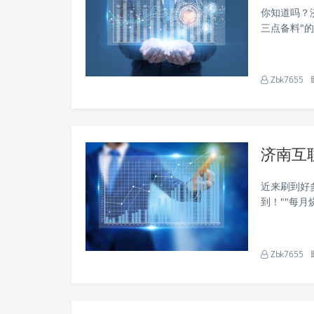
你知道吗？
三点备料"
南把子肉"
Zbk7655
济南互
近来刷到好
到！""每月
件公司的底
一、济南SE
Zbk7655