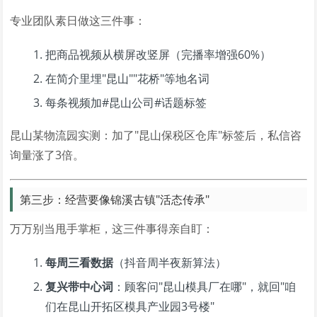
专业团队素日做这三件事：
把商品视频从横屏改竖屏（完播率增强60%）
在简介里埋"昆山""花桥"等地名词
每条视频加#昆山公司#话题标签
昆山某物流园实测：加了"昆山保税区仓库"标签后，私信咨
询量涨了3倍。
第三步：经营要像锦溪古镇"活态传承"
万万别当甩手掌柜，这三件事得亲自盯：
每周三看数据
（抖音周半夜新算法）
复兴带中心词
：顾客问"昆山模具厂在哪"，就回"咱
们在昆山开拓区模具产业园3号楼"