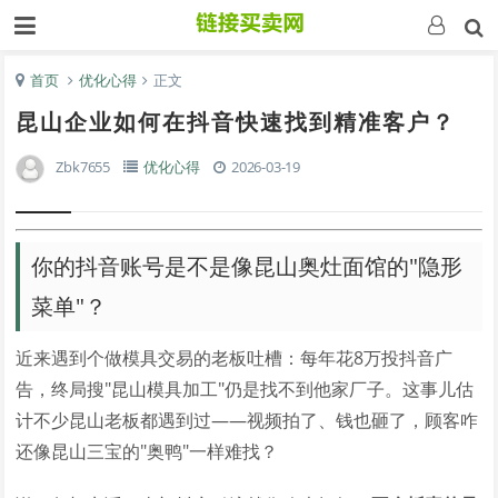
首页
优化心得
正文
昆山企业如何在抖音快速找到精准客户？
Zbk7655
优化心得
2026-03-19
你的抖音账号是不是像昆山奥灶面馆的"隐形
菜单"？
近来遇到个做模具交易的老板吐槽：每年花8万投抖音广
告，终局搜"昆山模具加工"仍是找不到他家厂子。这事儿估
计不少昆山老板都遇到过——视频拍了、钱也砸了，顾客咋
还像昆山三宝的"奥鸭"一样难找？