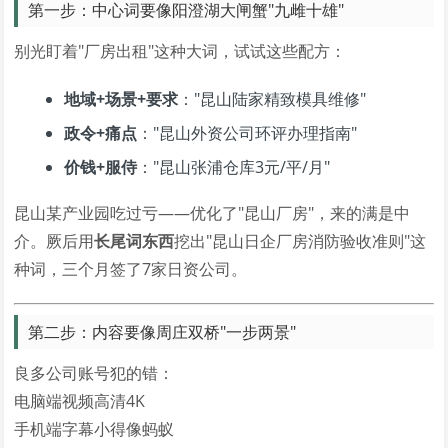
第一步：中心词要像阳澄湖大闸蟹"九雌十雄"
别光盯着"厂房出租"这种大词，试试这些配方：
地域+场景+要求
："昆山陆家精致模具维修"
政令+痛点
："昆山外资公司环评办理指南"
价钱+服侍
："昆山张浦仓库3元/平/月"
昆山某产业园吃过亏——优化了"昆山厂房"，来的满是中
介。厥后用
长尾词东西
挖出"昆山日企厂房消防验收准则"这
种词，三个月签了7家日资公司。
第二步：内容要像周庄双桥"一步两景"
良多公司账号犯的错：
电脑端视频高清4K
手机端字幕小得像蚂蚁