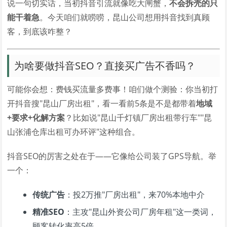
说一句切实话，当初抖音引流就像吃大闸蟹，
不会拆壳的只
能干着急
。今天咱们就唠唠，昆山公司想用抖音找到真顾
客，到底该咋整？
为啥要做抖音SEO？直接买广告不香吗？
可能你会想：费钱买流量多费事！咱们做个测验：你当初打
开抖音搜"昆山厂房出租"，看一看前5条是不是都带着
地域
+要求+化解方案
？比如说"昆山千灯镇厂房出租带行车""昆
山张浦仓库出租可办环评"这种组合。
抖音SEO的厉害之处在于——它像给公司装了GPS导航。举
一个：
传统广告
：投2万推"厂房出租"，来70%本地中介
精准SEO
：主攻"昆山外资公司厂房年租"这一类词，
顾客转化率高5倍