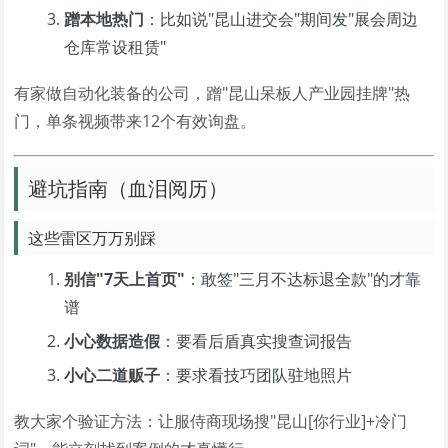
蹭本地热门
：比如说"昆山进交会"期间发"展会周边
仓库常设租赁"
有家做自动化装备的公司，蹭"昆山呆板人产业园挂牌"热
门，单条视频带来12个有效询盘。
避坑指南（血泪阅历）
这些雷区万万别踩
别信"7天上首页"
：敢签"三月不达标退全款"的才靠
谱
小心数据造假
：要看后盾真实搜查词报告
小心二道贩子
：要求看技巧团队驻地照片
教大家个验证方法：让服侍商现场搜"昆山[你行业]+冷门