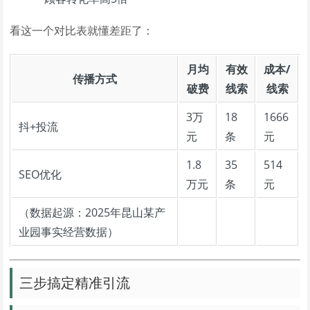
看这一个对比表就懂差距了：
月均
有效
成本/
传播方式
破费
线索
线索
3万
18
1666
抖+投流
元
条
元
1.8
35
514
SEO优化
万元
条
元
（数据起源：2025年昆山某产
业园事实经营数据）
三步搞定精准引流