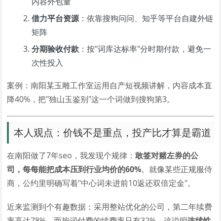
内容外包量
借力平台资源
：依靠搜狗问问、知乎等平台自建外链
矩阵
分期验收付款
：按"词库达标率"分时期付款，避免一
次性投入
案例：南阳某玉雕工作室运用自产短视频讲解，内容成本直
降40%，把"独山玉鉴别"这一个词做到搜狗第3。
本人观点：价钱不是重点，投产比才算是霸道
在南阳做了7年seo，我发现个规律：
敢签对赌左券的公
司，每每能把成本压到行业均价的60%
。就像某些正规服侍
商，公约里明确写着"中心词未进前10返还双倍定金"。
近来监测到个有趣数据：采用整站优化的公司，第二年续费
率高达78%，而按词付费的续费率只有32%。这说明
连续性