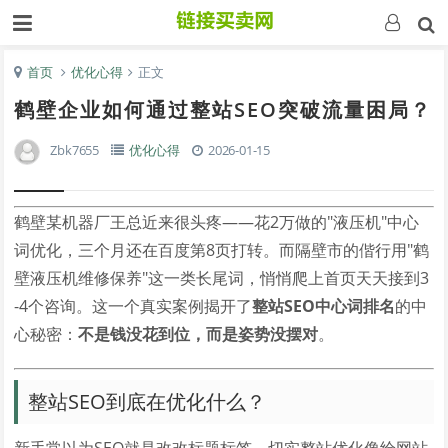
首页
优化心得
正文
鹤壁企业如何通过整站SEO突破流量困局？
Zbk7655
优化心得
2026-01-15
鹤壁某机器厂王总近来很头疼——花2万做的"液压机"中心
词优化，三个月还在百度第8页打转。而隔壁市的偕行用"鹤
壁液压机维修保养"这一类长尾词，悄悄爬上首页天天接到3
-4个咨询。这一个真实案例揭开了
整站SEO中心词排名
的中
心秘密：
不是钱没花到位，而是姿势没摆对
。
整站SEO到底在优化什么？