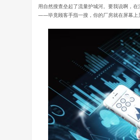
用自然搜查垒起了流量护城河。要我说啊，在
——毕竟顾客手指一搜，你的厂房就在屏幕上