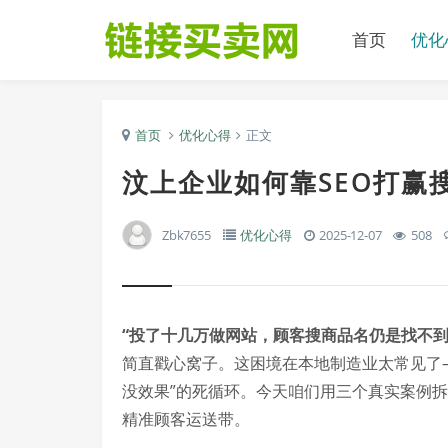
首页
优化
首页
优化心得
正文
汶上企业如何靠SEO打赢
Zbk7655
优化心得
2025-12-07
508
“投了十几万做网站，顾客搜商品名仍是找不到
简直戳心窝子。这困境在本地制造业太常见了
没效果”的死循环。今天咱们用三个真实案例拆
精准顾客运送带。