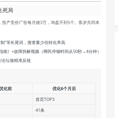
生死局
页，投产竞价广告每月烧3万，询盘不到5个。客岁共同本
定制”等长尾词，搜查量少但转化率高
指南》+故障拆解视频（网民停顿时间从50秒→4分钟）
业论坛做精准反链
优化前
优化6个月后
首页TOP3
41条