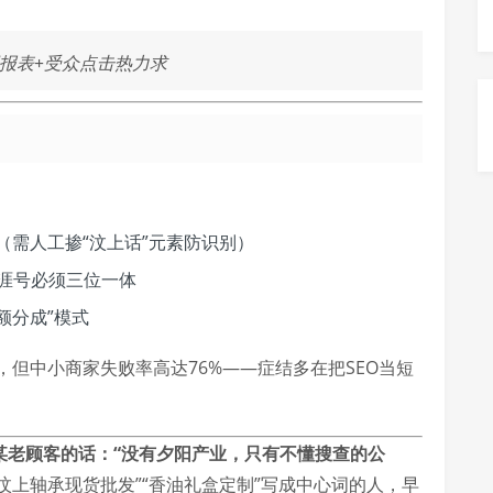
词报表+受众点击热力求
（需人工掺“汶上话”元素防识别）
生涯号必须三位一体
额分成”模式
0%，但中小商家失败率高达76%——症结多在把SEO当短
起某老顾客的话：“没有夕阳产业，只有不懂搜查的公
汶上轴承现货批发”“香油礼盒定制”写成中心词的人，早