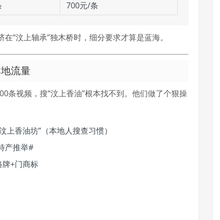
条
700元/条
挤在“汶上轴承”独木桥时，细分要求才算是蓝海。
本地流量
00条视频，搜“汶上香油”根本找不到。他们做了个狠操
“汶上香油坊”（本地人搜查习惯）
特产推举#
路牌+门商标