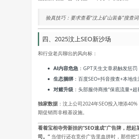
验真技巧：要求查看“汶上矿山装备”搜查
四、2025汶上SEO新沙场
和行业老兵聊出的风向标：
AI内容危急
：GPT天生文章易触发惩罚
生态捆绑
：百度SEO+抖音搜查+本地
对赌升级
：头部服侍商推“保底流量+超
独家数据
：汶上公司2024年SEO投入增添4
期促销而非根基设施。
看着宝相寺旁新挂的“SEO速成”广告牌，想
司。”
当偕行还在竞价广告里血拼时，那些把“