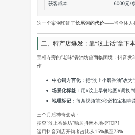
获客成本
6000元/
这一个案例印证了
长尾词的代价
——当全体人
二、特产店爆发：靠“汶上话”拿下
宝相寺旁的“老味”香油坊曾面临困境：抖音发3
作：
中心词方言化
：把“汶上小磨香油”改为
场景化标签
：用#汶上早餐地图#调换#
地理标记
：每条视频前3秒必拍宝相寺
三个月后神奇变动：
搜查“汶上香油坊”稳居抖音本地榜TOP1
运用抖音到店开销者占比从15%飙至73%