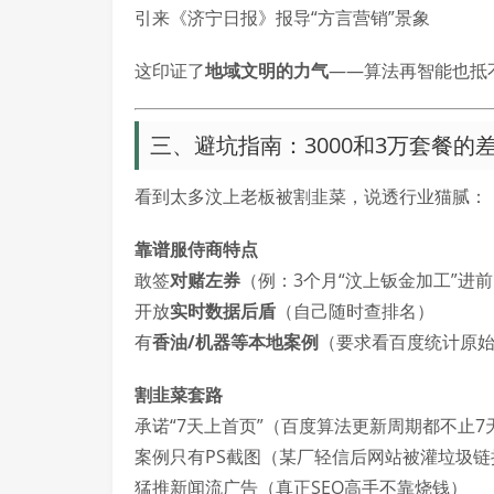
引来《济宁日报》报导“方言营销”景象
这印证了
地域文明的力气
——算法再智能也抵
三、避坑指南：3000和3万套餐的
看到太多汶上老板被割韭菜，说透行业猫腻：
靠谱服侍商特点
敢签
对赌左券
（例：3个月“汶上钣金加工”进前
开放
实时数据后盾
（自己随时查排名）
有
香油/机器等本地案例
（要求看百度统计原
割韭菜套路
承诺“7天上首页”（百度算法更新周期都不止7
案例只有PS截图（某厂轻信后网站被灌垃圾链
猛推新闻流广告（真正SEO高手不靠烧钱）