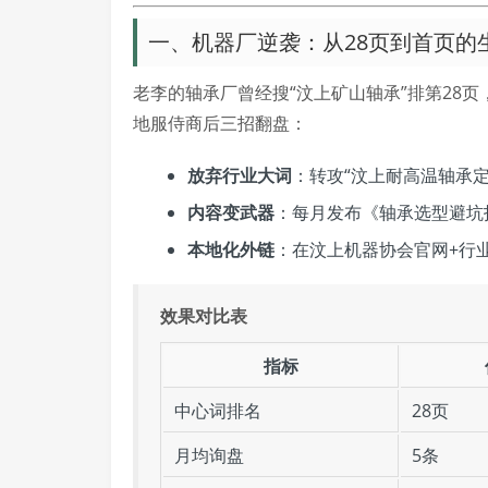
一、机器厂逆袭：从28页到首页的
老李的轴承厂曾经搜“汶上矿山轴承”排第28
地服侍商后三招翻盘：
放弃行业大词
：转攻“汶上耐高温轴承
内容变武器
：每月发布《轴承选型避坑
本地化外链
：在汶上机器协会官网+行
效果对比表
指标
中心词排名
28页
月均询盘
5条