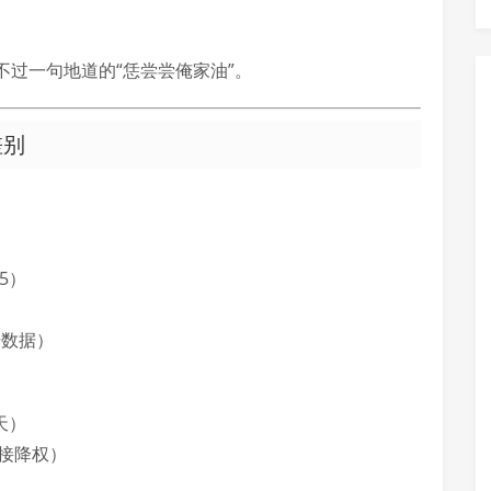
不过一句地道的“恁尝尝俺家油”。
差别
5）
始数据）
天）
接降权）