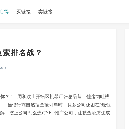
心得
买链接
卖链接
搜索排名战？
0
你？”
上周和汶上开拓区机器厂张总品茗，他这句吐槽
——当偕行靠自然搜查抢订单时，良多公司还困在“烧钱
解：汶上公司怎么选对SEO推广公司，让搜查流质变成