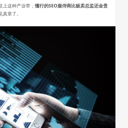
汶上这种产业带，
懂行的SEO服侍商比贩卖总监还金贵
见真章了。