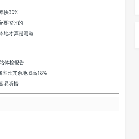
快30%
合要控评的
本地才算是霸道
网站体检报告
播率比其余地域高18%
容易听懵