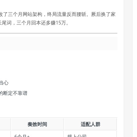
改了三个月网站架构，终局流量反而腰斩。厥后换了家
长尾词，三个月回本还多赚15万。
当心
的断定不靠谱
奏效时间
适配人群
6个月+
规上公司