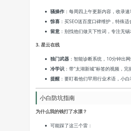
骚操作
：每周四上午更新内容，收录速率
惊喜
：买SEO送百度口碑维护，特殊适
留意
：别找他们做天下性词，专注无锡
3. 星云在线
独门武器
：智能诊断系统，10分钟出
冷学识
：带"太湖新城"标签的视频，完
提醒
：要盯着他们罕用行业术语，小白
小白防坑指南
为什么我的钱打了水漂？
可能踩了这三个雷：