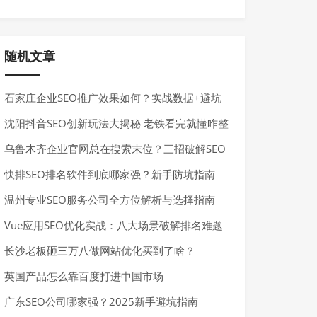
随机文章
石家庄企业SEO推广效果如何？实战数据+避坑
指南全解析
沈阳抖音SEO创新玩法大揭秘 老铁看完就懂咋整
乌鲁木齐企业官网总在搜索末位？三招破解SEO
困局
快排SEO排名软件到底哪家强？新手防坑指南
温州专业SEO服务公司全方位解析与选择指南
Vue应用SEO优化实战：八大场景破解排名难题
长沙老板砸三万八做网站优化买到了啥？
英国产品怎么靠百度打进中国市场
广东SEO公司哪家强？2025新手避坑指南