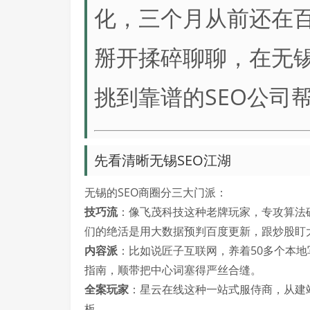
化，三个月从前还在百
掰开揉碎聊聊，在无
挑到靠谱的SEO公司
先看清晰无锡SEO江湖
无锡的SEO商圈分三大门派：
技巧流
：像飞茂科技这种老牌玩家，专攻算法
们的绝活是用大数据预判百度更新，跟炒股盯
内容派
：比如说匠子互联网，养着50多个本地
指南，顺带把中心词塞得严丝合缝。
全案玩家
：星云在线这种一站式服侍商，从建
板。