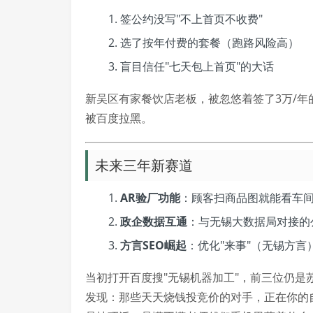
签公约没写"不上首页不收费"
选了按年付费的套餐（跑路风险高）
盲目信任"七天包上首页"的大话
新吴区有家餐饮店老板，被忽悠着签了3万/
被百度拉黑。
未来三年新赛道
AR验厂功能
：顾客扫商品图就能看车
政企数据互通
：与无锡大数据局对接的
方言SEO崛起
：优化"来事"（无锡方
当初打开百度搜"无锡机器加工"，前三位仍
发现：那些天天烧钱投竞价的对手，正在你的