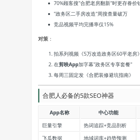
70%顾客搜"合肥老房翻新"时更存眷价
"政务区二手房改造"周搜查量破万
竞品视频平均完播率仅15%
对策
：
拍系列视频《5万改造政务区60平老房
在
剪映App
加字幕"政务区专享套餐"
每周三固定发《合肥装修避坑指南》
合肥人必备的5款SEO神器
App名称
中心功能
巨量引擎
热词追踪+竞品剖析
飞瓜数据
地域词库+趋势预测