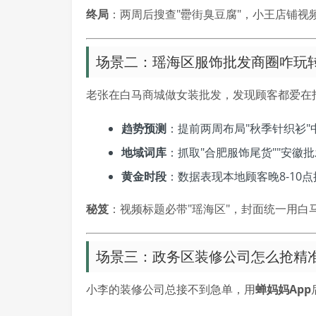
终局
：两周后搜查"罍街臭豆腐"，小王店铺视
场景二：瑶海区服饰批发商圈咋玩
老张在白马商城做女装批发，发现顾客都爱在
趋势预测
：提前两周布局"秋季针织衫"
地域词库
：抓取"合肥服饰尾货""安徽
黄金时段
：数据表现本地顾客晚8-10
秘笈
：视频标题必带"瑶海区"，封面统一用白
场景三：政务区装修公司怎么抢精
小李的装修公司总接不到急单，用
蝉妈妈App