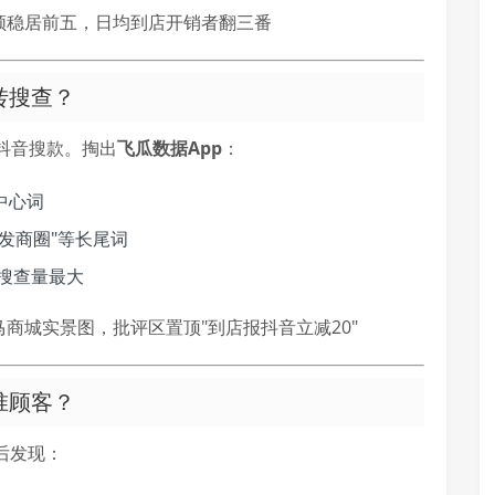
频稳居前五，日均到店开销者翻三番
转搜查？
抖音搜款。掏出
飞瓜数据App
：
中心词
批发商圈"等长尾词
点搜查量最大
马商城实景图，批评区置顶"到店报抖音立减20"
准顾客？
后发现：