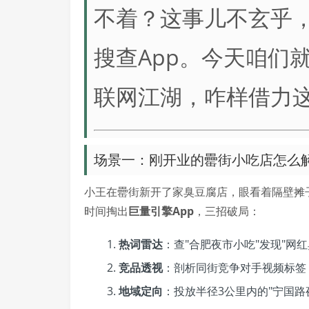
不着？这事儿不玄乎，
搜查App。今天咱们
联网江湖，咋样借力
场景一：刚开业的罍街小吃店怎么
小王在罍街新开了家臭豆腐店，眼看着隔壁摊
时间掏出
巨量引擎App
，三招破局：
热词雷达
：查"合肥夜市小吃"发现"网红
竞品透视
：剖析同街竞争对手视频标签
地域定向
：投放半径3公里内的"宁国路