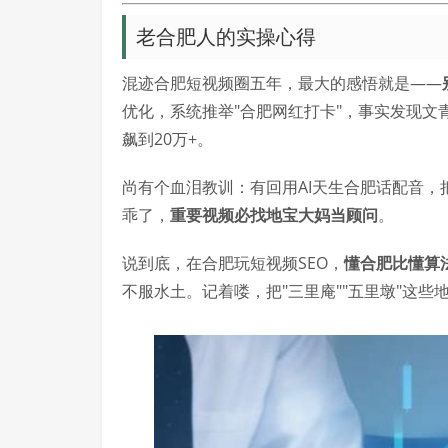
老合肥人的实操心得
混迹合肥短视频圈五年，最大的感悟就是——
优化，系统推举"合肥网红打卡"，事实发现文青
飙到20万+。
尚有个血泪教训：有回用AI天生合肥话配音，把
乖了，
重要视频必找地宝大妈当顾问
。
说到底，在合肥玩短视频SEO，
懂合肥比懂算
不服水土。记着喽，把"三里庵""五里墩"这