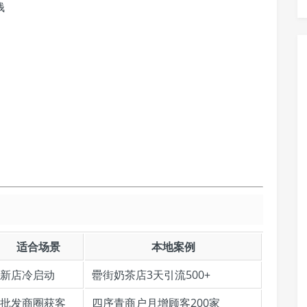
钱
》
适合场景
本地案例
新店冷启动
罍街奶茶店3天引流500+
批发商圈获客
四序青商户月增顾客200家