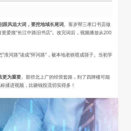
别跟风追大词，要挖地域长尾词
。客岁帮三孝口书店做
更爱搜"长江中路旧书店"。改完词后，视频播放从200
"淮河路"读成"怀河路"，被本地老铁喷成筛子。当初学
法更为重要
。那些北上广的经营套路，到了四牌楼可能
些地标揉进视频，比砸钱投流切实得多！